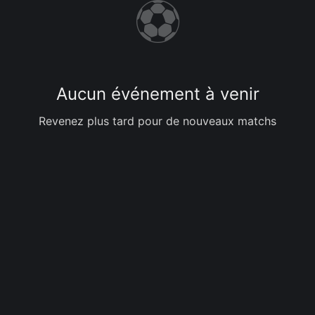
⚽
Aucun événement à venir
Revenez plus tard pour de nouveaux matchs