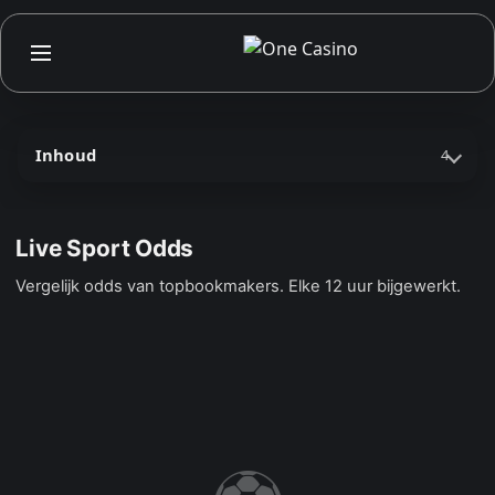
Inhoud
4
Live Sport Odds
Vergelijk odds van topbookmakers. Elke 12 uur bijgewerkt.